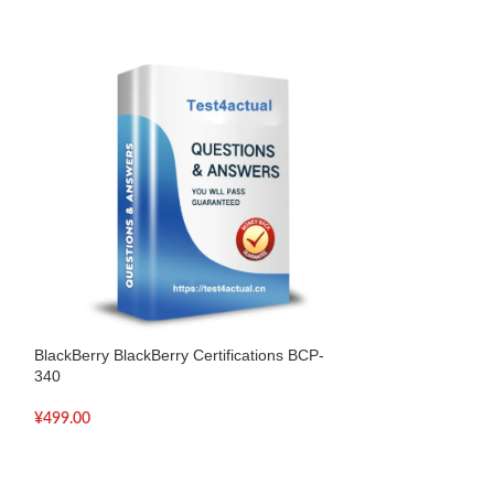
BlackBerry BlackBerry Certifications BCP-
BlackBerry BlackB
340
421
¥
499.00
¥
499.00