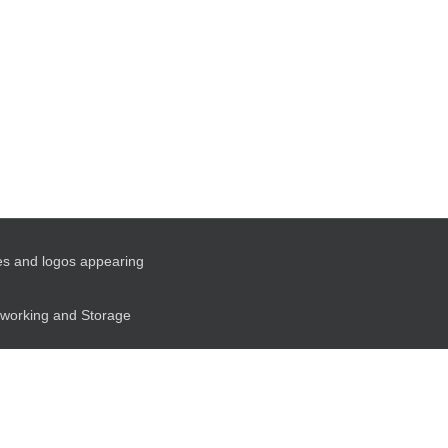
es and logos appearing
etworking and Storage