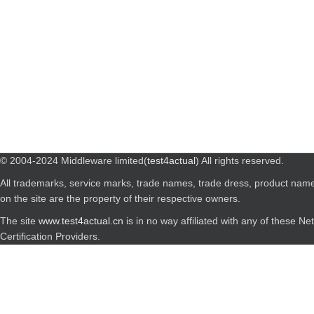
© 2004-2024 Middleware limited(
test4actual
) All rights reserved.
All trademarks, service marks, trade names, trade dress, product nam
on the site are the property of their respective owners.
The site
www.test4actual.cn
is in no way affiliated with any of these N
Certification Providers.