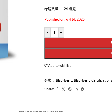
考题数量：
124 道题
Published on: 6 4 月, 2025
-
+
Add to wishlist
分类：
BlackBerry
,
BlackBerry Certification
Share: