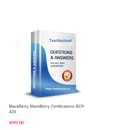
BlackBerry BlackBerry Certifications BCP-
BlackBerry BlackB
420
620
¥
499.00
¥
499.00