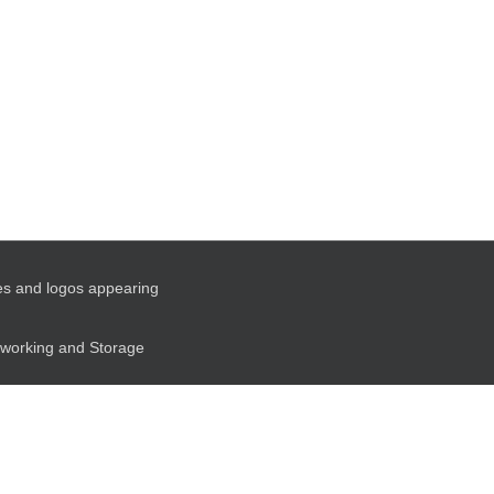
es and logos appearing
etworking and Storage