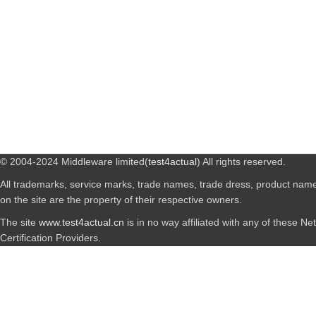
© 2004-2024 Middleware limited(
test4actual
) All rights reserved.
All trademarks, service marks, trade names, trade dress, product nam
on the site are the property of their respective owners.
The site
www.test4actual.cn
is in no way affiliated with any of these N
Certification Providers.