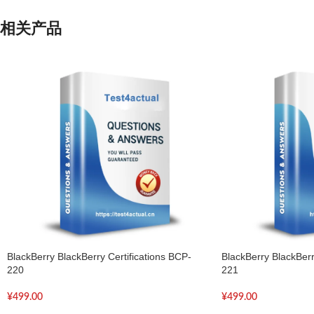
相关产品
BlackBerry BlackBerry Certifications BCP-
BlackBerry BlackBerr
220
221
¥
499.00
¥
499.00