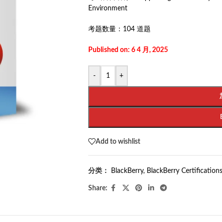
Environment
考题数量：
104 道题
Published on: 6 4 月, 2025
-
+
Add to wishlist
分类：
BlackBerry
,
BlackBerry Certification
Share: