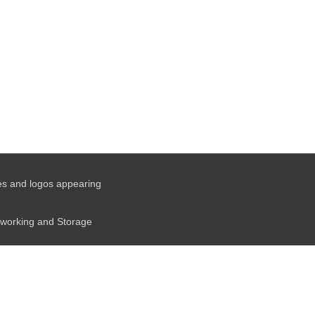
es and logos appearing
etworking and Storage