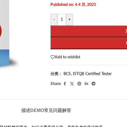
Published on: 6 4 月, 2025
-
+
Add to wishlist
分类：
BCS
,
ISTQB Certified Tester
Share:
描述
DEMO
常见问题解答