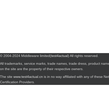
© 2004-2024 Middleware limited(
test4actual
) All rights reserved.
All trademarks, service marks, trade names, trade dress, product nam
on the site are the property of their respective owners.
The site
www.test4actual.cn
is in no way affiliated with any of these N
Certification Providers.