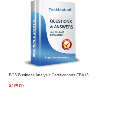
8
BCS Business Analysis Certifications FBA15
BCS Business Anal
FBA-20
¥
499.00
¥
499.00