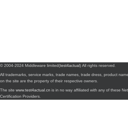
© 2004-2024 Middleware limited(
test4actual
) All rights reserved.
All trademarks, service marks, trade names, trade dress, product nam
on the site are the property of their respective owners.
The site
www.test4actual.cn
is in no way affiliated with any of these N
Certification Providers.