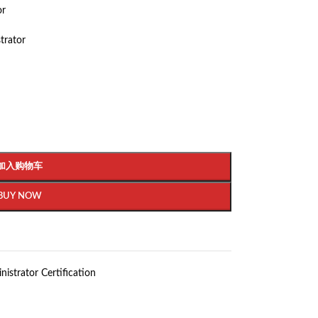
or
trator
加入购物车
BUY NOW
nistrator Certification