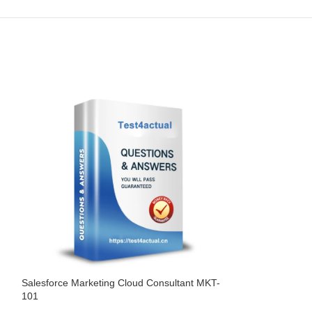
Salesforce Marketing Cloud Consultant MKT-
Salesforce Pardo
101
¥
499.00