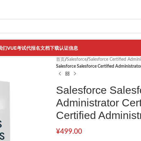
我们
VUE考试代报名
文档下载
认证信息
首页
/
Salesforce
/
Salesforce Certified Admini
Salesforce Salesforce Certified Administrator
Salesforce Salesf
Administrator Cert
Certified Administ
¥
499.00