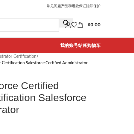
常见问题
产品和退款保证
隐私保护
¥
0.00
我的账号
结账
购物车
strator Certification
/
 Certification Salesforce Certified Administrator
orce Certified
ification Salesforce
rator