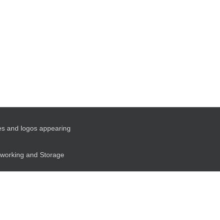
es and logos appearing
etworking and Storage