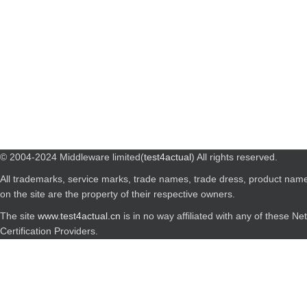
© 2004-2024 Middleware limited(
test4actual
) All rights reserved.
All trademarks, service marks, trade names, trade dress, product nam
on the site are the property of their respective owners.
The site
www.test4actual.cn
is in no way affiliated with any of these N
Certification Providers.