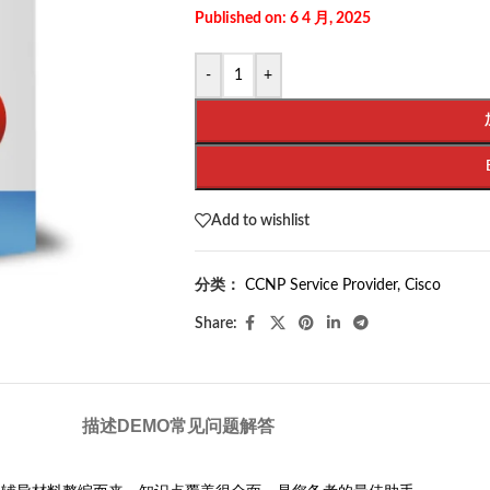
Published on: 6 4 月, 2025
-
+
Add to wishlist
分类：
CCNP Service Provider
,
Cisco
Share:
描述
DEMO
常见问题解答