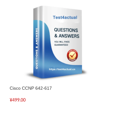
Cisco CCNP 642-617
Cisco CCNP 642
¥
499.00
¥
499.00