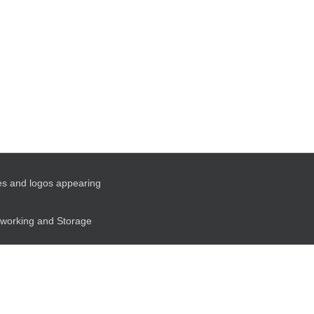
es and logos appearing
etworking and Storage