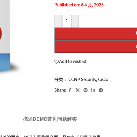
Published on: 6 4 月, 2025
-
+
Add to wishlist
分类：
CCNP Security
,
Cisco
Share:
描述
DEMO
常见问题解答