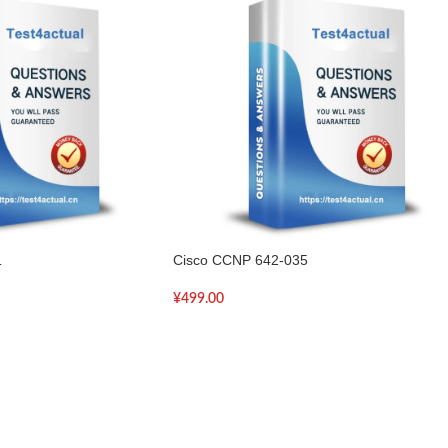
1
Cisco CCNP 642-035
¥
499.00