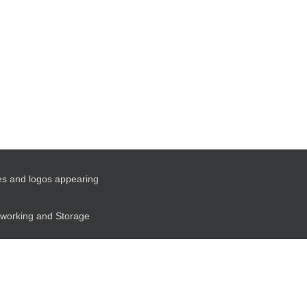
es and logos appearing
etworking and Storage