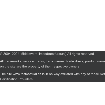
© 2004-2024 Middleware limited(
test4actual
) All rights reserved.
All trademarks, service marks, trade names, trade dress, product nam
on the site are the property of their respective owners.
The site
www.test4actual.cn
is in no way affiliated with any of these N
Certification Providers.