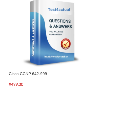
Cisco CCNP 642-999
Cisco CCNP Secu
¥
499.00
¥
499.00