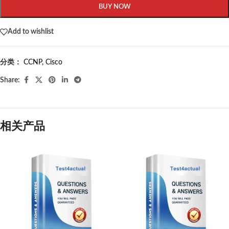
BUY NOW
Add to wishlist
分类：
CCNP
,
Cisco
Share:
相关产品