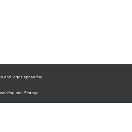
es and logos appearing
etworking and Storage