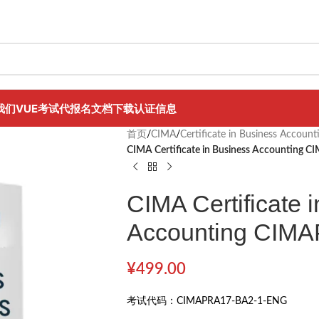
我们
VUE考试代报名
文档下载
认证信息
首页
/
CIMA
/
Certificate in Business Account
CIMA Certificate in Business Accountin
CIMA Certificate 
Accounting CIM
¥
499.00
考试代码：
CIMAPRA17-BA2-1-ENG