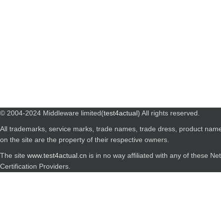
© 2004-2024 Middleware limited(
test4actual
) All rights reserved.
All trademarks, service marks, trade names, trade dress, product nam
on the site are the property of their respective owners.
The site
www.test4actual.cn
is in no way affiliated with any of these N
Certification Providers.