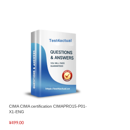
CIMA CIMA certification CIMAPRO15-P01-
CIMA CIMA CGMA P
X1-ENG
CIMAPRO19-CS3
¥
499.00
¥
499.00