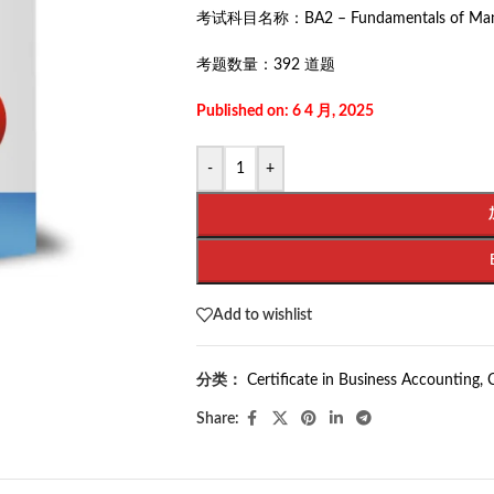
考试科目名称：
BA2 – Fundamentals of Ma
考题数量：
392 道题
Published on: 6 4 月, 2025
-
+
Add to wishlist
分类：
Certificate in Business Accounting
,
Share: