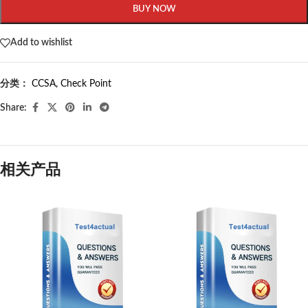
BUY NOW
Add to wishlist
分类：
CCSA
,
Check Point
Share:
相关产品