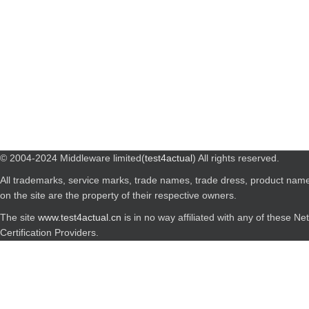
© 2004-2024 Middleware limited(
test4actual
) All rights reserved.
All trademarks, service marks, trade names, trade dress, product nam
on the site are the property of their respective owners.
The site
www.test4actual.cn
is in no way affiliated with any of these N
Certification Providers.