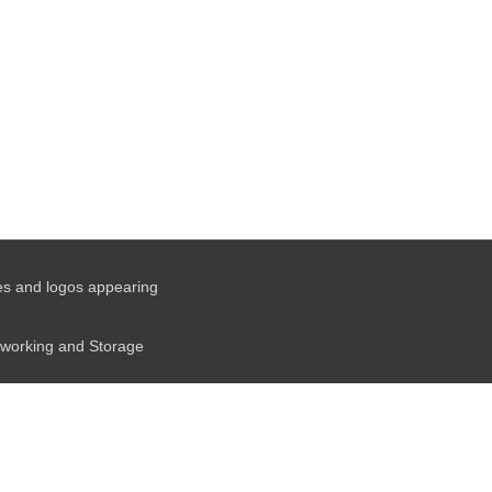
es and logos appearing
etworking and Storage