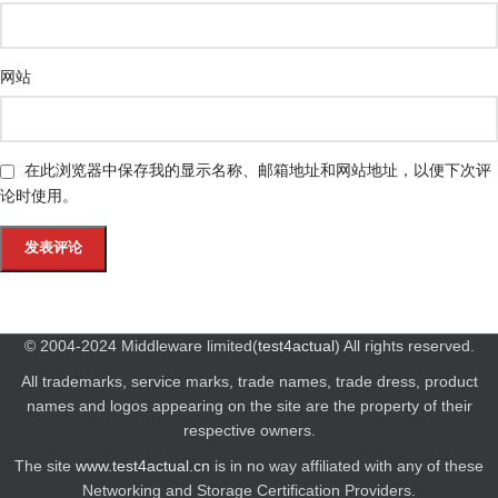
网站
在此浏览器中保存我的显示名称、邮箱地址和网站地址，以便下次评
论时使用。
© 2004-2024 Middleware limited(
test4actual
) All rights reserved.
All trademarks, service marks, trade names, trade dress, product
names and logos appearing on the site are the property of their
respective owners.
The site
www.test4actual.cn
is in no way affiliated with any of these
Networking and Storage Certification Providers.