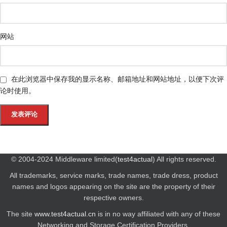
网站
在此浏览器中保存我的显示名称、邮箱地址和网站地址，以便下次评
论时使用。
© 2004-2024 Middleware limited(
test4actual
) All rights reserved.
All trademarks, service marks, trade names, trade dress, product
names and logos appearing on the site are the property of their
respective owners.
The site
www.test4actual.cn
is in no way affiliated with any of these
Networking and Storage Certification Providers.