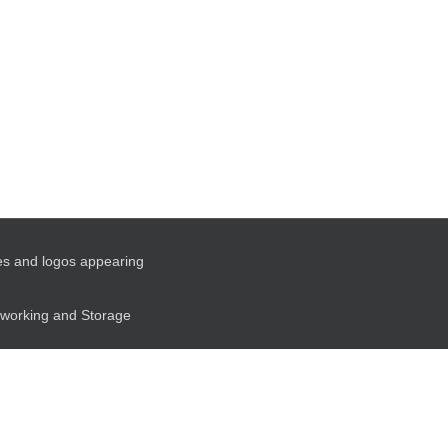
es and logos appearing
etworking and Storage