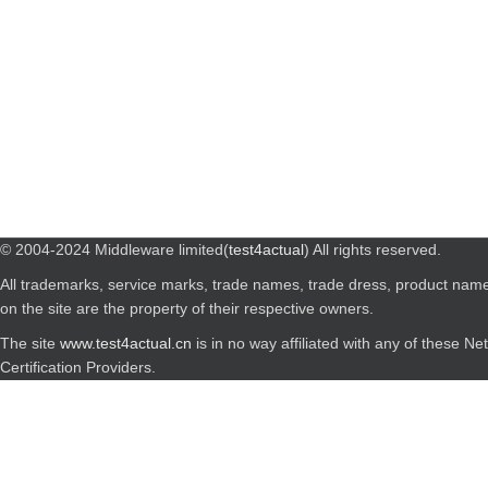
© 2004-2024 Middleware limited(
test4actual
) All rights reserved.
All trademarks, service marks, trade names, trade dress, product nam
on the site are the property of their respective owners.
The site
www.test4actual.cn
is in no way affiliated with any of these N
Certification Providers.