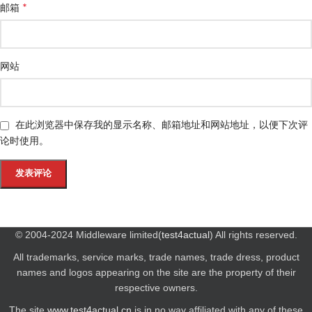
*
邮箱
网站
在此浏览器中保存我的显示名称、邮箱地址和网站地址，以便下次评
论时使用。
© 2004-2024 Middleware limited(
test4actual
) All rights reserved.
All trademarks, service marks, trade names, trade dress, product
names and logos appearing on the site are the property of their
respective owners.
The site
www.test4actual.cn
is in no way affiliated with any of these