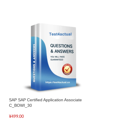
SAP SAP Certified Application Associate
SAP SAP Certified
C_BOWI_30
C_EPMBPC_70
¥
499.00
¥
499.00