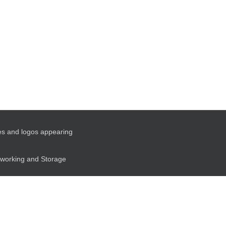
es and logos appearing
etworking and Storage