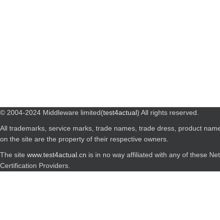
© 2004-2024 Middleware limited(
test4actual
) All rights reserved.
All trademarks, service marks, trade names, trade dress, product nam
on the site are the property of their respective owners.
The site
www.test4actual.cn
is in no way affiliated with any of these N
Certification Providers.