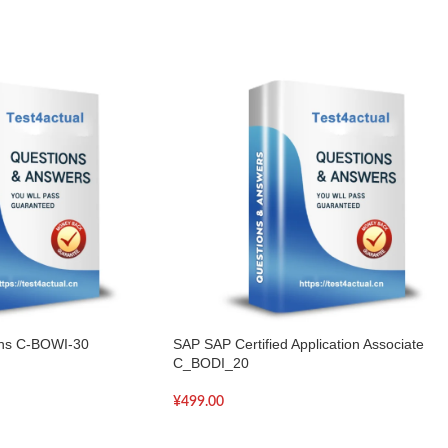
ons C-BOWI-30
SAP SAP Certified Application Associate
C_BODI_20
¥
499.00