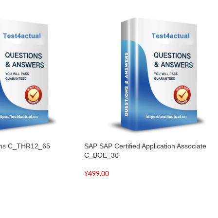
ions C_THR12_65
SAP SAP Certified Application Associate
C_BOE_30
¥
499.00