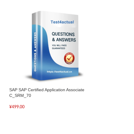
SAP SAP Certified Application Associate
SAP SAP Certified
C_SRM_70
C_TB1200_88
¥
499.00
¥
499.00