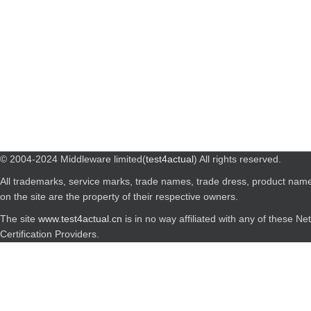
© 2004-2024 Middleware limited(
test4actual
) All rights reserved.
All trademarks, service marks, trade names, trade dress, product nam
on the site are the property of their respective owners.
The site
www.test4actual.cn
is in no way affiliated with any of these N
Certification Providers.