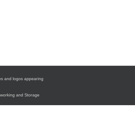
es and logos appearing
etworking and Storage