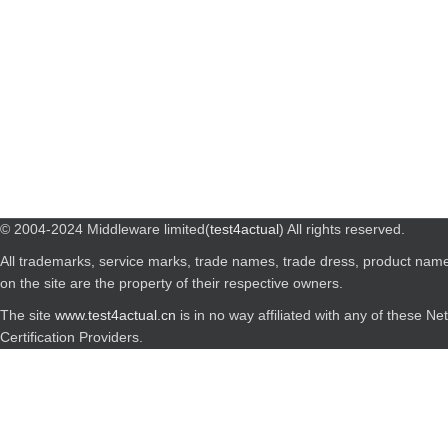
© 2004-2024 Middleware limited(
test4actual
) All rights reserved.
All trademarks, service marks, trade names, trade dress, product nam
on the site are the property of their respective owners.
The site
www.test4actual.cn
is in no way affiliated with any of these N
Certification Providers.