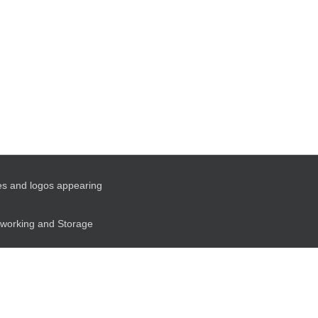
es and logos appearing
etworking and Storage