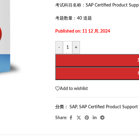
考试科目名称：
SAP Certified Product Supp
考题数量：
40 道题
Published on: 11 12 月, 2024
-
+
Add to wishlist
分类：
SAP
,
SAP Certified Product Support 
Share: