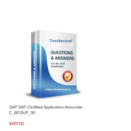
SAP SAP Certified Application Associate
SAP SAP Certified
C_BOSUP_90
C_TERP10_65
¥
499.00
¥
499.00