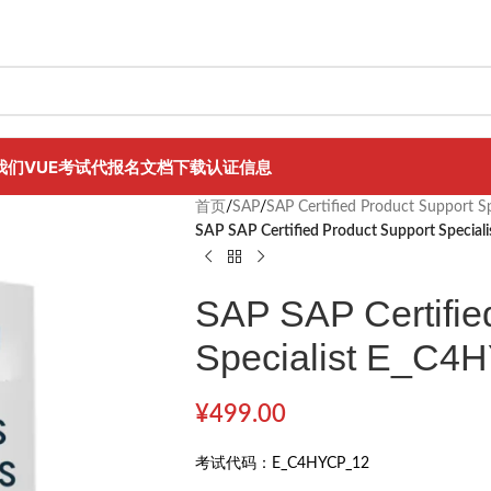
我们
VUE考试代报名
文档下载
认证信息
首页
/
SAP
/
SAP Certified Product Support Sp
SAP SAP Certified Product Support Specia
SAP SAP Certifie
Specialist E_C4
¥
499.00
考试代码：
E_C4HYCP_12