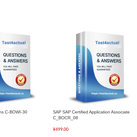
ons C-BOWI-30
SAP SAP Certified Application Associate
C_BOCR_08
¥
499.00