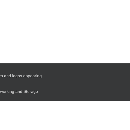
es and logos appearing
etworking and Storage