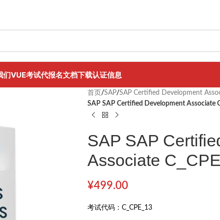
我们
VUE考试代报名
文档下载
认证信息
首页
/
SAP
/
SAP Certified Development Assoc
SAP SAP Certified Development Associate
SAP SAP Certifi
Associate C_CP
¥
499.00
考试代码：
C_CPE_13