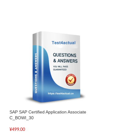
SAP SAP Certified Application Associate
SAP SAP Certified
C_BOWI_30
C_SRM_70
¥
499.00
¥
499.00