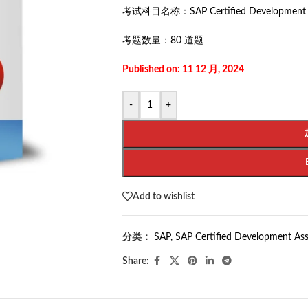
考试科目名称：
SAP Certified Development 
考题数量：
80 道题
Published on: 11 12 月, 2024
-
+
Add to wishlist
分类：
SAP
,
SAP Certified Development Ass
Share: