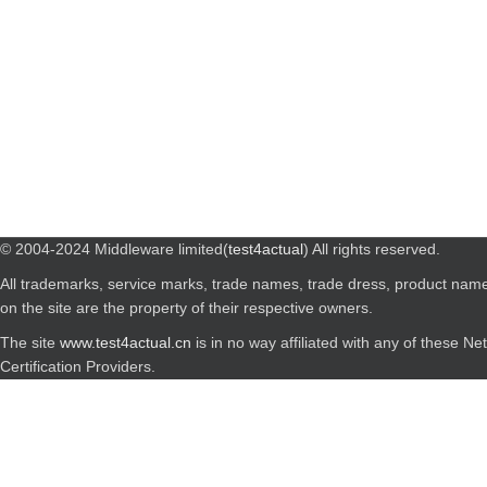
© 2004-2024 Middleware limited(
test4actual
) All rights reserved.
All trademarks, service marks, trade names, trade dress, product nam
on the site are the property of their respective owners.
The site
www.test4actual.cn
is in no way affiliated with any of these N
Certification Providers.