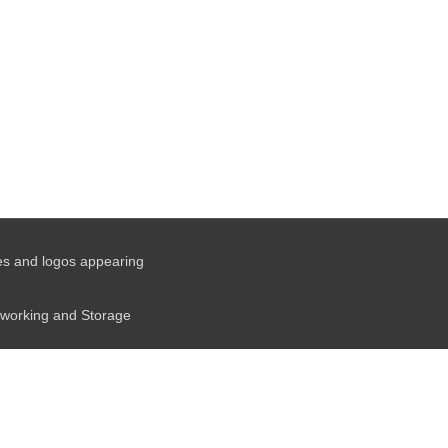
es and logos appearing
etworking and Storage