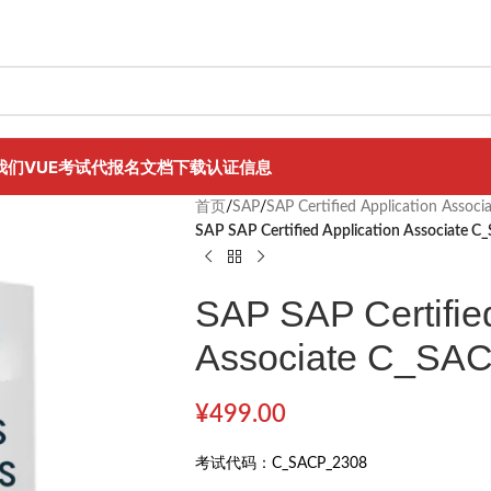
我们
VUE考试代报名
文档下载
认证信息
首页
/
SAP
/
SAP Certified Application Associ
SAP SAP Certified Application Associate 
SAP SAP Certified
Associate C_SA
¥
499.00
考试代码：
C_SACP_2308