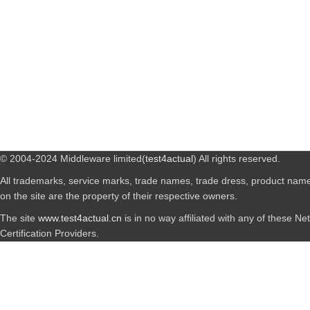
© 2004-2024 Middleware limited(
test4actual
) All rights reserved.
All trademarks, service marks, trade names, trade dress, product nam
on the site are the property of their respective owners.
The site
www.test4actual.cn
is in no way affiliated with any of these N
Certification Providers.