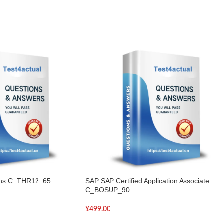
ions C_THR12_65
SAP SAP Certified Application Associate
C_BOSUP_90
¥
499.00