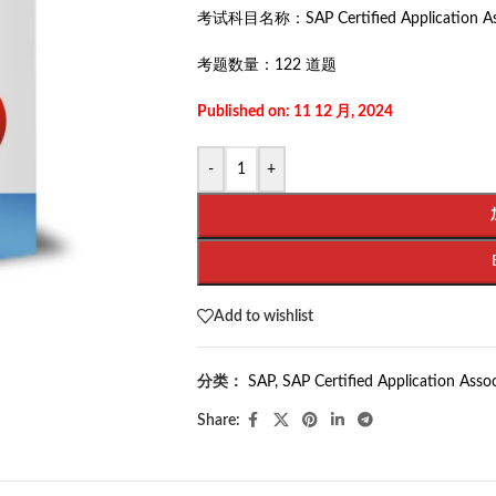
考试科目名称：
SAP Certified Application A
考题数量：
122 道题
Published on: 11 12 月, 2024
-
+
Add to wishlist
分类：
SAP
,
SAP Certified Application Asso
Share: