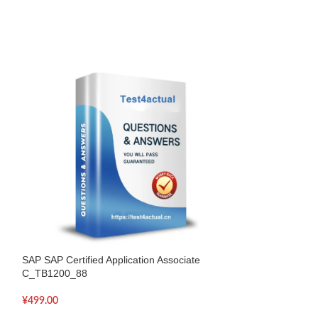
SAP SAP Certified Application Associate
SAP SAP Certified
C_TB1200_88
C_TBW45_70
¥
499.00
¥
499.00