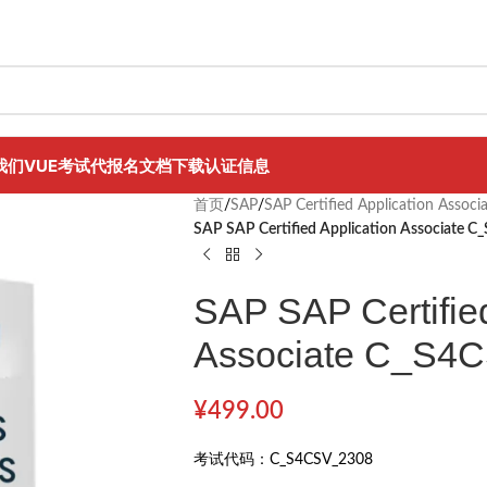
我们
VUE考试代报名
文档下载
认证信息
首页
/
SAP
/
SAP Certified Application Associ
SAP SAP Certified Application Associate 
SAP SAP Certified
Associate C_S4
¥
499.00
考试代码：
C_S4CSV_2308