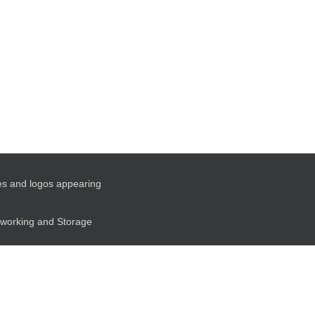
es and logos appearing
etworking and Storage