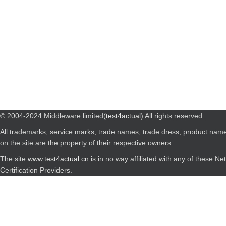
© 2004-2024 Middleware limited(
test4actual
) All rights reserved.
All trademarks, service marks, trade names, trade dress, product nam
on the site are the property of their respective owners.
The site
www.test4actual.cn
is in no way affiliated with any of these N
Certification Providers.