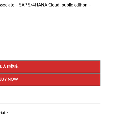
Associate – SAP S/4HANA Cloud, public edition –
加入购物车
BUY NOW
ciate