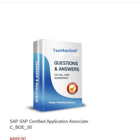
SAP SAP Certified Application Associate
SAP SAP Certified
C_BOE_30
C_SRM_70
¥
499.00
¥
499.00