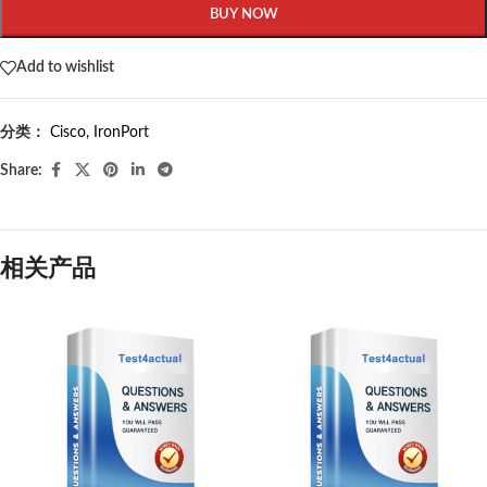
BUY NOW
Add to wishlist
分类：
Cisco
,
IronPort
Share:
相关产品