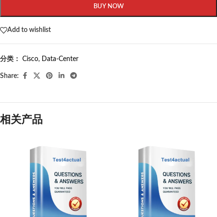
BUY NOW
Add to wishlist
分类：
Cisco
,
Data-Center
Share:
相关产品