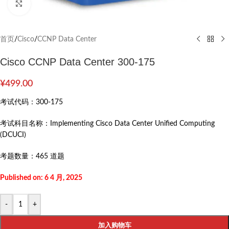
Click to enlarge
首页
/
Cisco
/
CCNP Data Center
Cisco CCNP Data Center 300-175
¥
499.00
考试代码：
300-175
考试科目名称：
Implementing Cisco Data Center Unified Computing
(DCUCI)
考题数量：
465 道题
Published on: 6 4 月, 2025
-
+
加入购物车