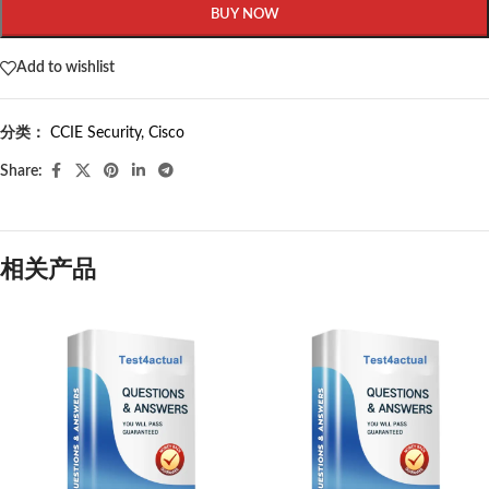
BUY NOW
Add to wishlist
分类：
CCIE Security
,
Cisco
Share:
相关产品