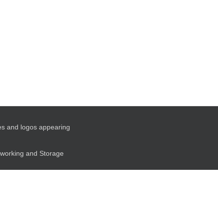
es and logos appearing
etworking and Storage