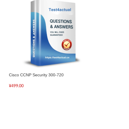
Cisco CCNP Security 300-720
Cisco CCNP Secu
¥
499.00
¥
499.00