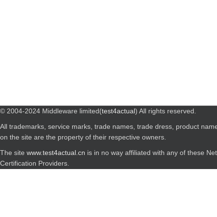
© 2004-2024 Middleware limited(
test4actual
) All rights reserved.
All trademarks, service marks, trade names, trade dress, product nam
on the site are the property of their respective owners.
The site
www.test4actual.cn
is in no way affiliated with any of these N
Certification Providers.