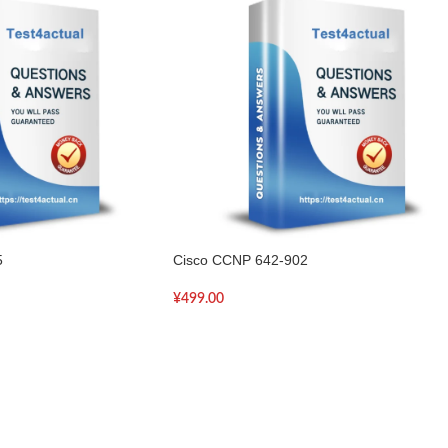
5
Cisco CCNP 642-902
¥
499.00