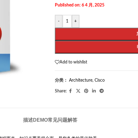
Published on: 6 4 月, 2025
-
+
Add to wishlist
分类：
Architecture
,
Cisco
Share:
描述
DEMO
常见问题解答