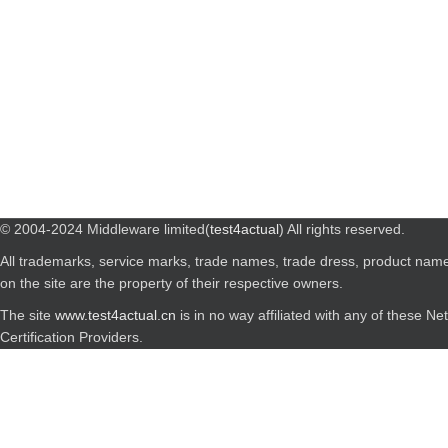
© 2004-2024 Middleware limited(
test4actual
) All rights reserved.
All trademarks, service marks, trade names, trade dress, product nam
on the site are the property of their respective owners.
The site
www.test4actual.cn
is in no way affiliated with any of these N
Certification Providers.