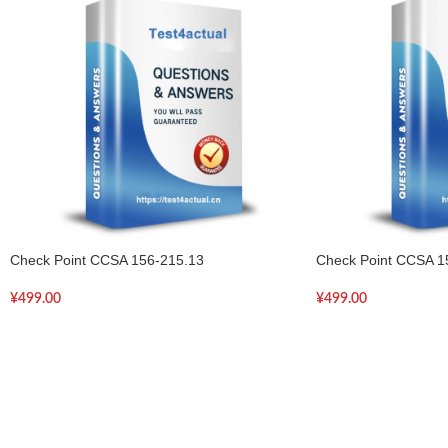
Check Point CCSA 156-215.13
Check Point CCSA 1
¥
499.00
¥
499.00