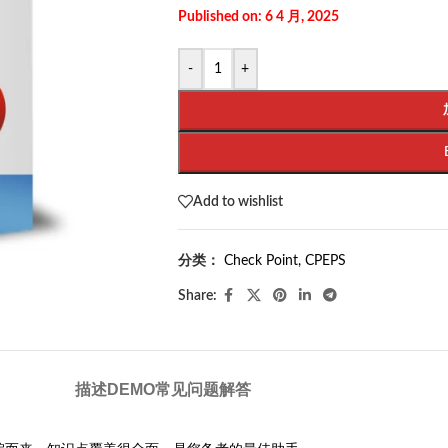
Published on: 6 4 月, 2025
-
+
Add to wishlist
分类：
Check Point
,
CPEPS
Share:
描述
DEMO
常见问题解答