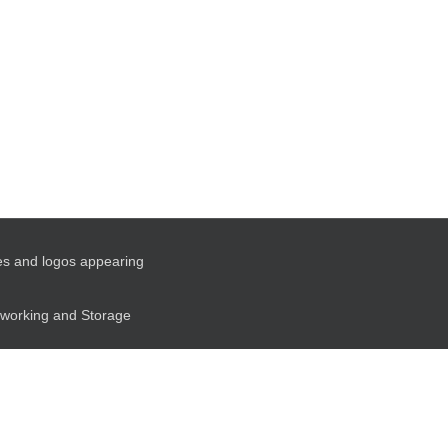
es and logos appearing
etworking and Storage