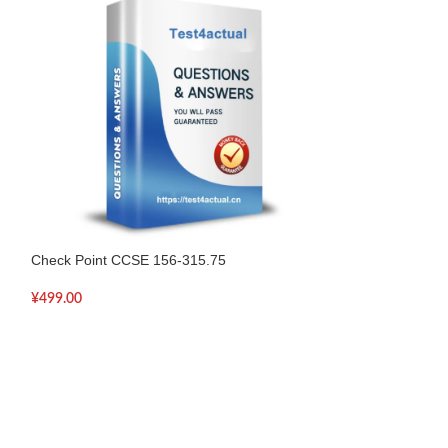
Check Point CCSE 156-315.75
Check Point Check
315
¥
499.00
¥
499.00