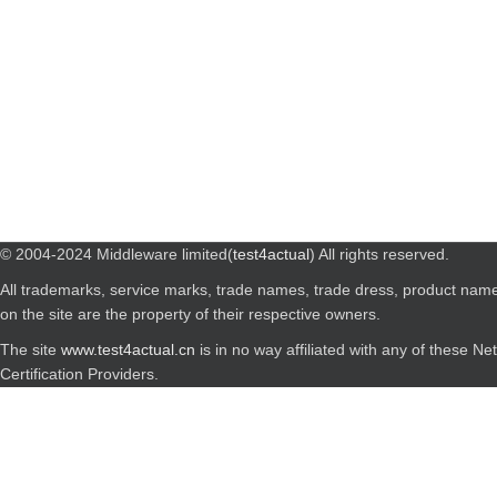
© 2004-2024 Middleware limited(
test4actual
) All rights reserved.
All trademarks, service marks, trade names, trade dress, product nam
on the site are the property of their respective owners.
The site
www.test4actual.cn
is in no way affiliated with any of these N
Certification Providers.