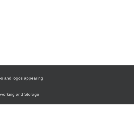
es and logos appearing
etworking and Storage