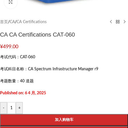
Click to enlarge
首页
/
CA
/
CA Certifications
CA CA Certifications CAT-060
¥
499.00
考试代码：
CAT-060
考试科目名称：
CA Spectrum Infrastructure Manager r9
考题数量：
40 道题
Published on: 6 4 月, 2025
-
+
加入购物车