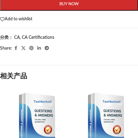
BUY NOW
Add to wishlist
分类：
CA
,
CA Certifications
Share:
相关产品