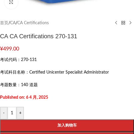
Click to enlarge
首页
/
CA
/
CA Certifications
CA CA Certifications 270-131
¥
499.00
考试代码：
270-131
考试科目名称：
Certified Unicenter Specialist Administrator
考题数量：
140 道题
Published on: 6 4 月, 2025
-
+
加入购物车