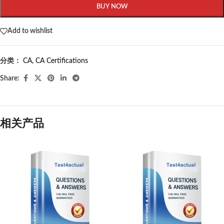
BUY NOW
Add to wishlist
分类：
CA
,
CA Certifications
Share:
相关产品