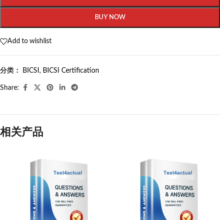
BUY NOW
Add to wishlist
分类：
BICSI
,
BICSI Certification
Share:
相关产品