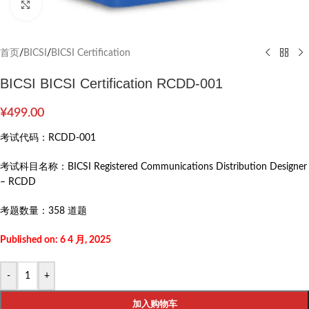
Click to enlarge
首页
/
BICSI
/
BICSI Certification
BICSI BICSI Certification RCDD-001
¥
499.00
考试代码：
RCDD-001
考试科目名称：
BICSI Registered Communications Distribution Designer
– RCDD
考题数量：
358 道题
Published on: 6 4 月, 2025
-
+
加入购物车