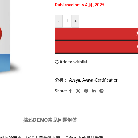
Published on: 6 4 月, 2025
-
+
Add to wishlist
分类：
Avaya
,
Avaya-Certification
Share:
描述
DEMO
常见问题解答