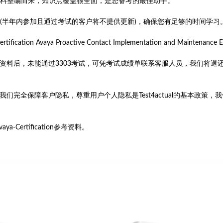
识点和辅导材料整编而来，知识点覆盖很全面，是您备考的最佳助手。
务(半年内参加且通过考试的客户将不提供更新)，确保您有足够的时间学习
ication Avaya Proactive Contact Implementation and M
3303参考资料后，未能通过3303考试，可凭考试成绩单联系客服人员，我
旨。我们完全保障客户隐私，尊重用户个人隐私是Test4actual的基本
ertification参考资料。