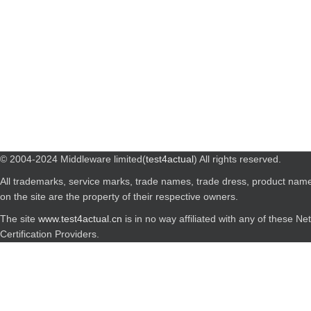
© 2004-2024 Middleware limited(
test4actual
) All rights reserved.
All trademarks, service marks, trade names, trade dress, product nam
on the site are the property of their respective owners.
The site
www.test4actual.cn
is in no way affiliated with any of these N
Certification Providers.