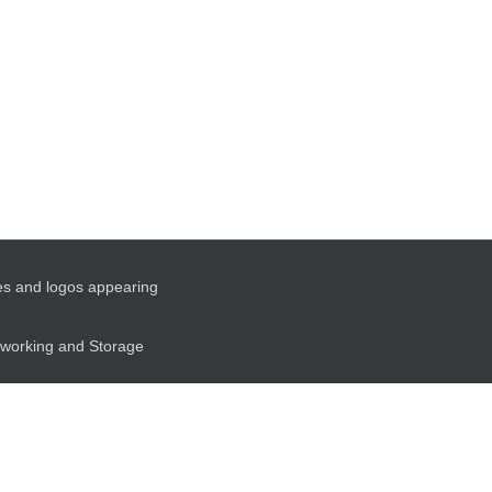
es and logos appearing
etworking and Storage