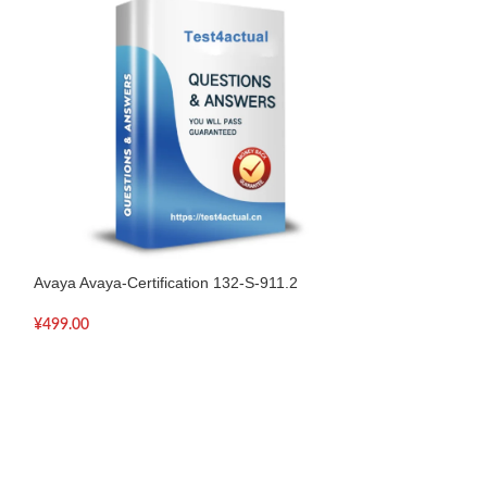
Avaya Avaya-Certification 132-S-911.2
Avaya Avaya-Cert
¥
499.00
¥
499.00